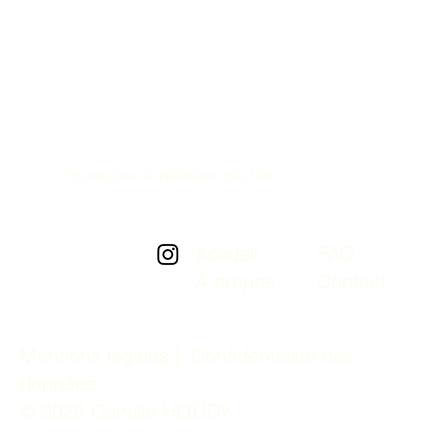
Partenaire de réflexion créative.
FAQ
Accueil
Contact
À propos
Mentions légales ⎜
Confidentialité des
données
© 2026 Camille HOUDY